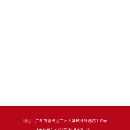
地址：广州市番禺区广州大学城外环西路100号
电子邮箱：xwzx@gdut.edu.cn