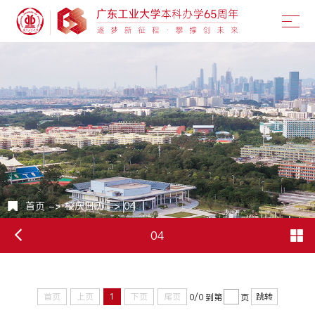
首页
->
校庆日历
->
04
04
首页
上页
1
下页
尾页
跳转
0/0
到第
页